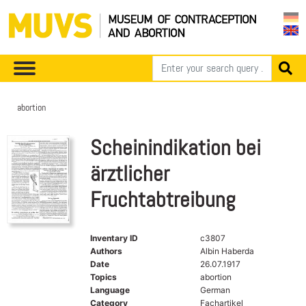
abortion
Scheinindikation bei
ärztlicher
Fruchtabtreibung
Inventary ID
c3807
Authors
Albin Haberda
Date
26.07.1917
Topics
abortion
Language
German
Category
Fachartikel