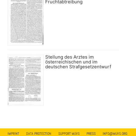
Fruchtabtreibung
Stellung des Arztes im
österreichischen und im
deutschen Strafgesetzentwurf
IMPRINT
DATA PROTECTION
SUPPORT MUVS
PRESS
INFO@MUVS.ORG