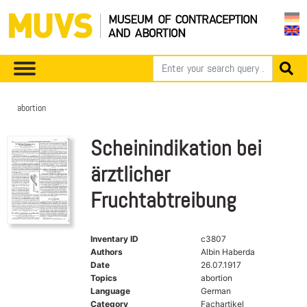
abortion
Scheinindikation bei
ärztlicher
Fruchtabtreibung
Inventary ID
c3807
Authors
Albin Haberda
Date
26.07.1917
Topics
abortion
Language
German
Category
Fachartikel