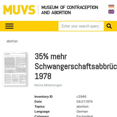
abortion
35% mehr
Schwangerschaftsabbrü
1978
Kleine Mitteilungen
Inventary ID
c3946
Date
06.07.1979
Topics
abortion
Language
German
Category
Fachartikel