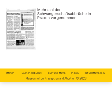
Mehrzahl der
Schwangerschaftsabbrüche in
Praxen vorgenommen
IMPRINT
DATA PROTECTION
SUPPORT MUVS
PRESS
INFO@MUVS.ORG
Museum of Contraception and Abortion © 2026