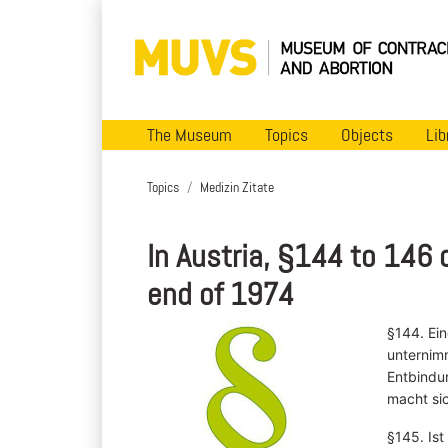
The Museum
Topics
Objects
Lib
Topics
Medizin Zitate
In Austria, §144 to 146 o
end of 1974
§144. Ei
unternimm
Entbindun
macht si
§145. Ist