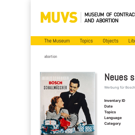
The Museum
Topics
Objects
Lib
abortion
Neues s
Werbung für Bosch
Inventary ID
Date
Topics
Language
Category