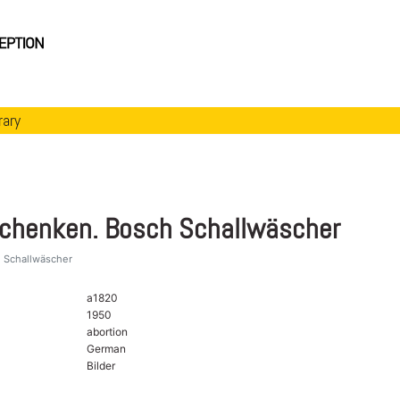
rary
chenken. Bosch Schallwäscher
 Schallwäscher
a1820
1950
abortion
German
Bilder