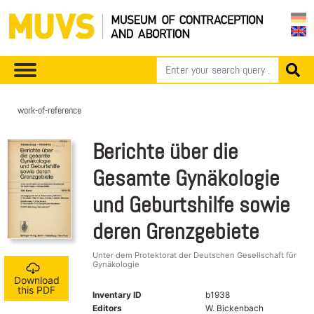
work-of-reference
Berichte über die
Gesamte Gynäkologie
und Geburtshilfe sowie
deren Grenzgebiete
Unter dem Protektorat der Deutschen Gesellschaft für
Gynäkologie
Download
this PDF
Inventary ID
b1938
Editors
W. Bickenbach