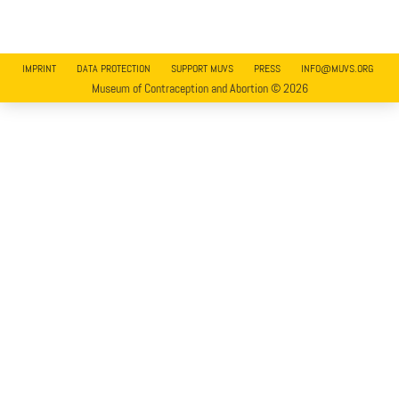
IMPRINT
DATA PROTECTION
SUPPORT MUVS
PRESS
INFO@MUVS.ORG
Museum of Contraception and Abortion © 2026