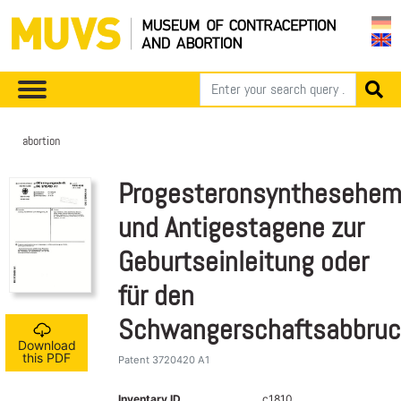
abortion
Progesteronsynthesehe
und Antigestagene zur
Geburtseinleitung oder
für den
Schwangerschaftsabbru
Download
this PDF
Patent 3720420 A1
Inventary ID
c1810