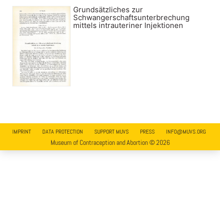
Grundsätzliches zur
Schwangerschaftsunterbrechung
mittels intrauteriner Injektionen
IMPRINT
DATA PROTECTION
SUPPORT MUVS
PRESS
INFO@MUVS.ORG
Museum of Contraception and Abortion © 2026