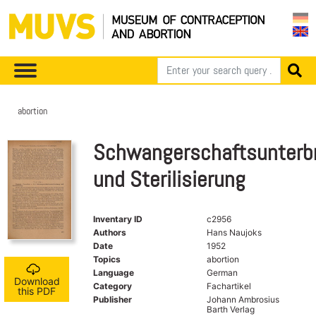
abortion
Schwangerschaftsunterb
und Sterilisierung
Inventary ID
c2956
Authors
Hans Naujoks
Date
1952
Topics
abortion
Language
German
Download
Category
Fachartikel
this PDF
Publisher
Johann Ambrosius
Barth Verlag