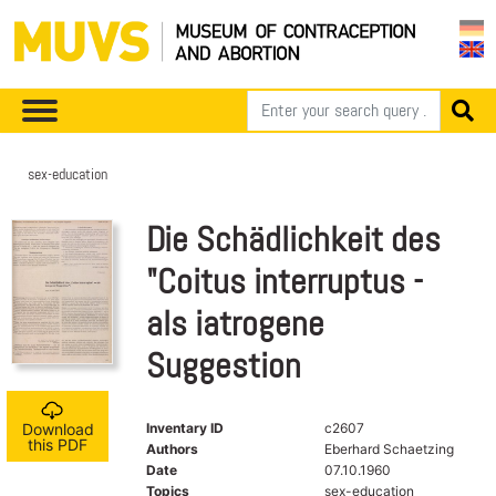
sex-education
Die Schädlichkeit des
"Coitus interruptus -
als iatrogene
Suggestion
Inventary ID
c2607
Download
this PDF
Authors
Eberhard Schaetzing
Date
07.10.1960
Topics
sex-education