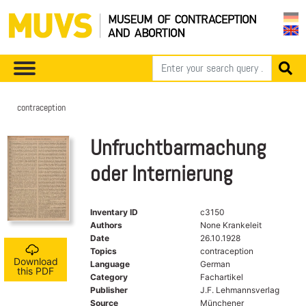
contraception
Unfruchtbarmachung
oder Internierung
Inventary ID
c3150
Authors
None Krankeleit
Date
26.10.1928
Topics
contraception
Download
Language
German
this PDF
Category
Fachartikel
Publisher
J.F. Lehmannsverlag
Source
Münchener