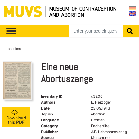
abortion
Eine neue
Abortuszange
Inventary ID
c3206
Authors
E. Herzbger
Date
23.09.1913
Topics
abortion
Download
Language
German
this PDF
Category
Fachartikel
Publisher
J.F. Lehmannsverlag
Source
Münchener