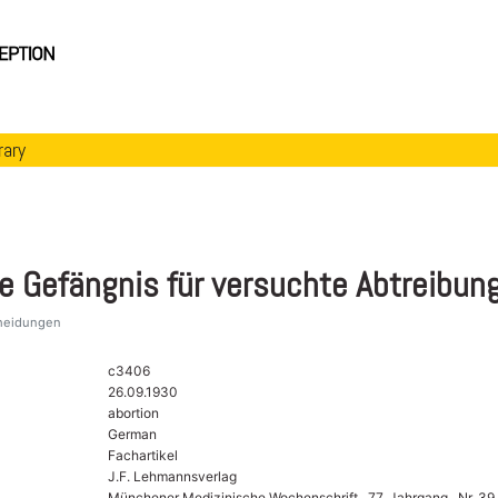
rary
e Gefängnis für versuchte Abtreibun
cheidungen
c3406
26.09.1930
abortion
German
Fachartikel
J.F. Lehmannsverlag
Münchener Medizinische Wochenschrift , 77. Jahrgang , Nr. 39