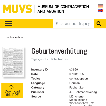
contraception
Geburtenverhütung
Tagesgeschichtliche Notizen
Inventary ID
c3699
Date
07.08.1925
Topics
contraception
Language
German
Category
Fachartikel
Download
Publisher
J.F. Lehmannsverlag
this PDF
Source
Münchener
Medizinische
Wochenschrift , 72.