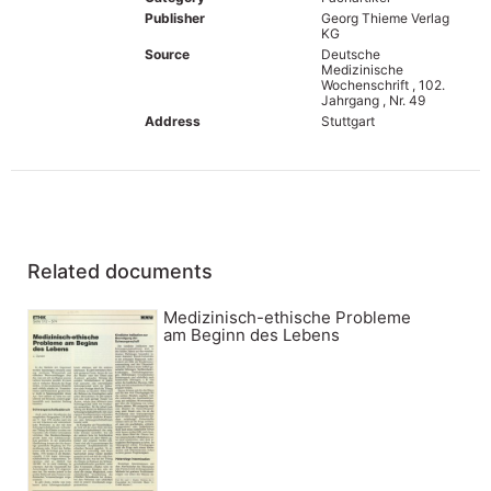
Publisher
Georg Thieme Verlag
KG
Source
Deutsche
Medizinische
Wochenschrift , 102.
Jahrgang , Nr. 49
Address
Stuttgart
Related documents
Medizinisch-ethische Probleme
am Beginn des Lebens