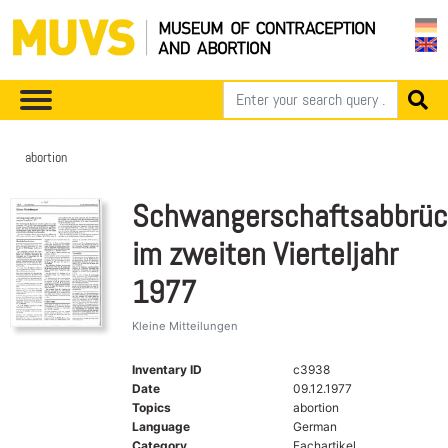
abortion
Schwangerschaftsabbrü
im zweiten Vierteljahr
1977
Kleine Mitteilungen
Inventary ID
c3938
Date
09.12.1977
Topics
abortion
Language
German
Category
Fachartikel