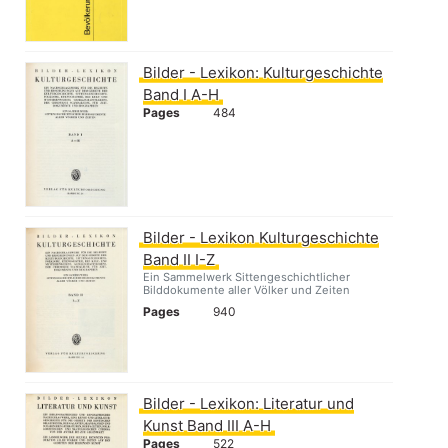
Bilder - Lexikon: Kulturgeschichte
Band I A-H
Pages
484
Bilder - Lexikon Kulturgeschichte
Band II I-Z
Ein Sammelwerk Sittengeschichtlicher
Bilddokumente aller Völker und Zeiten
Pages
940
Bilder - Lexikon: Literatur und
Kunst Band III A-H
Pages
522