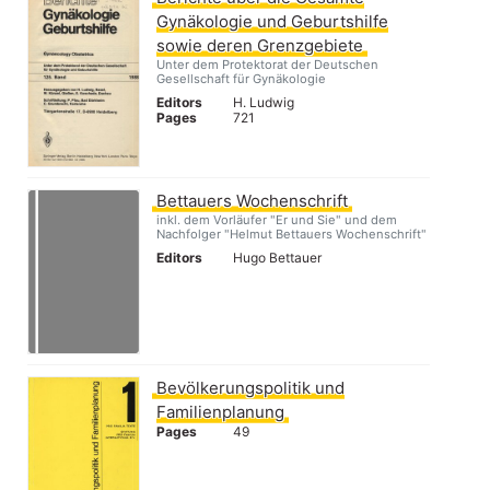
Gynäkologie und Geburtshilfe
sowie deren Grenzgebiete
Unter dem Protektorat der Deutschen
Gesellschaft für Gynäkologie
Editors
H. Ludwig
Pages
721
Bettauers Wochenschrift
inkl. dem Vorläufer "Er und Sie" und dem
Nachfolger "Helmut Bettauers Wochenschrift"
Editors
Hugo Bettauer
Bevölkerungspolitik und
Familienplanung
Pages
49