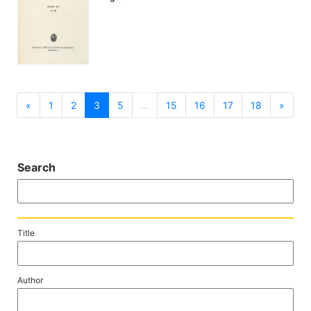
previous
next
«
1
2
3
5
...
15
16
17
18
»
Search
Title
Author