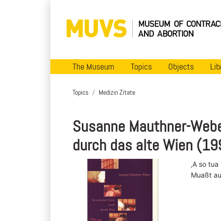
The Museum
Topics
Objects
Lib
Topics
Medizin Zitate
Susanne Mauthner-Weber
durch das alte Wien (19
‚A so tua
Muaßt au